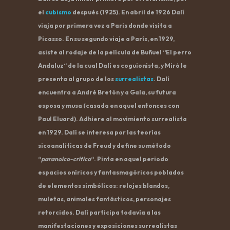
el
cubismo
después (1925). En abril de 1926 Dalí
viaja por primera vez a Paris donde visita a
Picasso. En su segundo viaje a París, en 1929,
asiste al rodaje de la película de Buñuel “
El perro
Andaluz
“ de la cual Dalí es coguionista, y Miró le
presenta al grupo de los
surrealistas
. Dalí
encuentra a André Bretón y a Gala, su futura
esposa y musa (casada en aquel entonces con
Paul Eluard). Adhiere al movimiento surrealista
en 1929. Dalí se interesa por las teorías
sicoanalíticas de Freud y define su método
“
paranoico-crítico
“. Pinta en aquel periodo
espacios oníricos y fantasmagóricos poblados
de elementos simbólicos: relojes blandos,
muletas, animales fantásticos, personajes
retorcidos. Dalí participa todavía a las
manifestaciones y exposiciones surrealistas