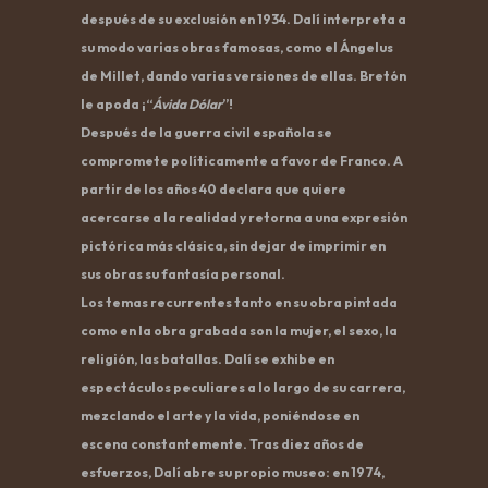
después de su exclusión en 1934. Dalí interpreta a
su modo varias obras famosas, como el Ángelus
de Millet, dando varias versiones de ellas. Bretón
le apoda ¡“
Ávida Dólar
”!
Después de la guerra civil española se
compromete políticamente a favor de Franco. A
partir de los años 40 declara que quiere
acercarse a la realidad y retorna a una expresión
pictórica más clásica, sin dejar de imprimir en
sus obras su fantasía personal.
Los temas recurrentes tanto en su obra pintada
como en la obra grabada son la mujer, el sexo, la
religión, las batallas. Dalí se exhibe en
espectáculos peculiares a lo largo de su carrera,
mezclando el arte y la vida, poniéndose en
escena constantemente. Tras diez años de
esfuerzos, Dalí abre su propio museo: en 1974,