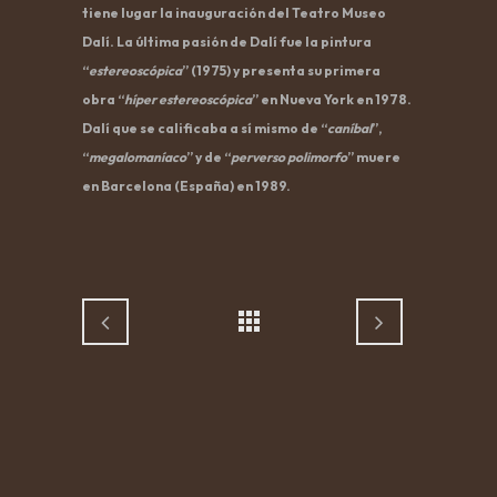
tiene lugar la inauguración del Teatro Museo
Dalí. La última pasión de Dalí fue la pintura
“
estereoscópica
” (1975) y presenta su primera
obra “
híper estereoscópica
” en Nueva York en 1978.
Dalí que se calificaba a sí mismo de “
caníbal
”,
“
megalomaníaco
” y de “
perverso polimorfo
” muere
en Barcelona (España) en 1989.