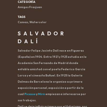
CATEGORÍA
Amigos Frasjuan
TAGS
Canvas, Watercolor
SALVADOR
DALÍ
Salvador Felipe Jacinto Dalí nace en Figueras
(España) en 1904. Entre 1921 y 1925 estudia en la
Academia San Fernando de Madrid donde
entabla amistad con el poeta Federico García
Lorca y el cineasta Buñuel. En 1925 la Galería
Dalmau de Barcelona le organiza su primera
exposición personal, exposición a partir de la
cual
Picasso
y
Miró
empiezan a interesarse por
sus trabajos.
Dalí se deja influir primero por el futurismo, por