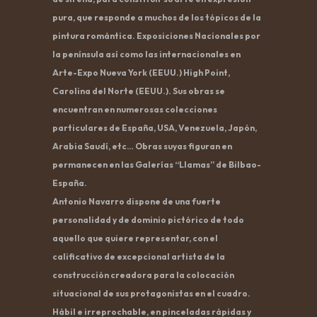
pura, que responde a muchos de los tópicos de la
pintura romántica. Exposiciones Nacionales por
la península así como las internacionales en
Arte-Expo Nueva York (EEUU.) High Point,
Carolina del Norte (EEUU.). Sus obras se
encuentran en numerosas colecciones
particulares de España, USA, Venezuela, Japón,
Arabia Saudí, etc… Obras suyas figuran en
permanecen en las Galerías “Llamas” de Bilbao-
España.
Antonio Navarro dispone de una fuerte
personalidad y de dominio pictórico de todo
aquello que quiere representar, con el
calificativo de excepcional artista de la
construcción creadora para la colocación
situacional de sus protagonistas en el cuadro.
Hábil e irreprochable, en pinceladas rápidas y