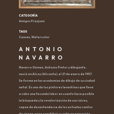
CATEGORÍA
Amigos Frasjuan
TAGS
Canvas, Watercolor
ANTONIO
NAVARRO
Navarro Gómez, Antonio Pintor y dibujante,
nació en Alcoy (Alicante), el 21 de enero de 1957.
Se forma en las academias de dibujo de su ciudad
natal. Es uno de los pintores levantinos que lleva
a cabo una fecunda labor en cuanto hace posible
la búsqueda y la revalorización de sus raíces,
capaz de desentenderse de los actuales cantos
de sirena, para constituir su arte en expresión