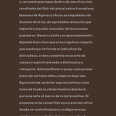
o con una buena mano dentro de una atracción
resultante del fluir del pincel sobre trasuntosw
humanos de figuras y oficios acompañados de
dominio de la luz, de agradable sensación que
impacta y el poder evocador de las escenas
populares. Navarro pinta con apasionamiento,
dejando bien claro que el escrupuloso respeto
que siente por la forma es indicativo de
delicadeza, orden y simetría en un arte de
cuerpo y espíritu elevado a distinción y a
categoría. Antonio Navarro pone como primer
plano de sus telas niñas y mujeres bajo una
figuración de carácter expresionista y como
telón de fondo la cálida familiaridad de la
persona ante el marco de la luz levantina. El
esquema se ha convertido en escena narrativa
donde se contextualizan y configuran esas