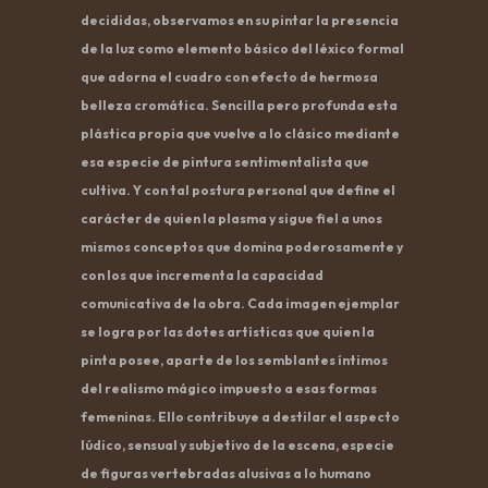
decididas, observamos en su pintar la presencia
de la luz como elemento básico del léxico formal
que adorna el cuadro con efecto de hermosa
belleza cromática. Sencilla pero profunda esta
plástica propia que vuelve a lo clásico mediante
esa especie de pintura sentimentalista que
cultiva. Y con tal postura personal que define el
carácter de quien la plasma y sigue fiel a unos
mismos conceptos que domina poderosamente y
con los que incrementa la capacidad
comunicativa de la obra. Cada imagen ejemplar
se logra por las dotes artísticas que quien la
pinta posee, aparte de los semblantes íntimos
del realismo mágico impuesto a esas formas
femeninas. Ello contribuye a destilar el aspecto
lúdico, sensual y subjetivo de la escena, especie
de figuras vertebradas alusivas a lo humano