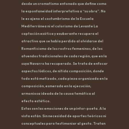
desde un cromatismo entonado que define como
la espontaneidad interpretativa a “su obra”. No
le es ajeno el costumbrismo de la Escuela
Mediterránea ni el colorismo de Levante La
captación exótica y exuberante recupera el
atractivo que se había perdido al olvidarse del
Romanticismo de los rostros femeninos, de los
atuendos tradicionales de cada región, que en la
suya Navarro ha recuperado. Se trata de enfocar
aspectos lúdicos, de nítida composición, donde
todo está matizado, cada pieza organizada en la
composición, esmerada en la ejecución,
armoniosa ideada de la causa temática al
efecto estético.
Estas son las emociones de un pintor-poeta. A la
vista están. Sin necesidad de aportes teóricos ni
conceptuales para testimoniar al gesto. Tratan