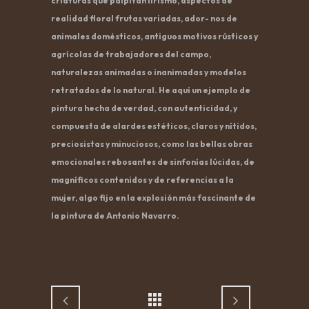
criaturas que palpitan lirismo, aspectos de
realidad floral frutas variadas, ador- nos de
animales domésticos, antiguos motivos rústicos y
agrícolas de trabajadores del campo,
naturalezas animadas o inanimadas y modelos
retratados de lo natural. He aquí un ejemplo de
pintura hecha de verdad, con autenticidad, y
compuesta de alardes estéticos, claros y nítidos,
preciosistas y minuciosos, como las bellas obras
emocionales rebosantes de sinfonías lúcidas, de
magníficos contenidos y de referencias a la
mujer, algo fijo en la explosión más fascinante de
la pintura de Antonio Navarro.