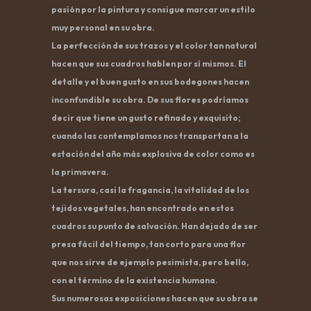
pasión por la pintura y consigue marcar un estilo
muy personal en su obra.
La perfección de sus trazos y el color tan natural
hacen que sus cuadros hablen por sí mismos. El
detalle y el buen gusto en sus bodegones hacen
inconfundible su obra. De sus flores podríamos
decir que tiene un gusto refinado y exquisito;
cuando las contemplamos nos transportan a la
estación del año más explosiva de color como es
la primavera.
La tersura, casi la fragancia, la vitalidad de los
tejidos vegetales, han encontrado en estos
cuadros su punto de salvación. Han dejado de ser
presa fácil del tiempo, tan corto para una flor
que nos sirve de ejemplo pesimista, pero bello,
con el término de la existencia humana.
Sus numerosas exposiciones hacen que su obra se