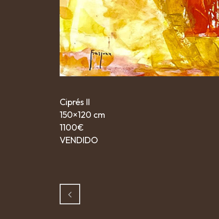
Ciprés II
150×120 cm
1100€
VENDIDO