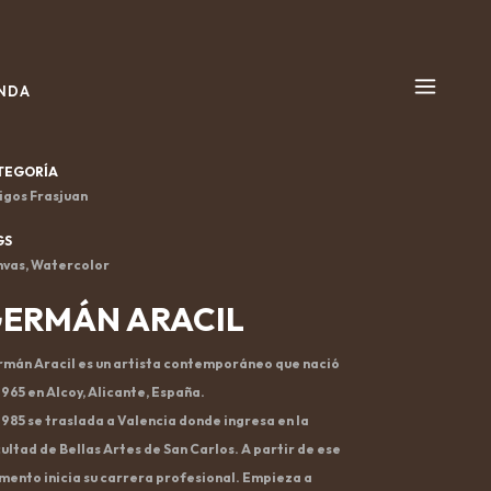
NDA
TEGORÍA
gos Frasjuan
GS
vas, Watercolor
ERMÁN ARACIL
mán Aracil es un artista contemporáneo que nació
1965 en Alcoy, Alicante, España.
1985 se traslada a Valencia donde ingresa en la
ultad de Bellas Artes de San Carlos. A partir de ese
ento inicia su carrera profesional. Empieza a