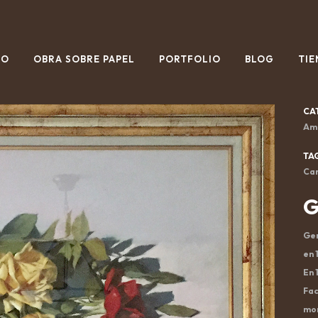
IO
OBRA SOBRE PAPEL
PORTFOLIO
BLOG
TIE
CA
Ami
TA
Can
G
Ger
en 
En 
Fac
mom