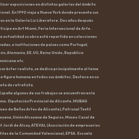
lizar exposiciones en distintas galerías del ámbito
ional. En 1990 viaja a Nueva York donde presenta sus
as en la Galería Liz Liberatore. Dos años después
ticipa en Art Miami, Feria Internacional de Arte.
la actualidad su obra está repartida en colecciones
vadas, e instituciones de países como Portugal,
ón, Alemania, EE.UU, Reino Unido, Republica
inicana etc.
carácter realista, se dedica principalmente al tema
la figura humana en todos sus ámbitos. Destaca en su
eta de retratista.
España algunos de sus trabajos se encuentran en la
ma. Diputación Provincial de Alicante, MUBAG
seo de Bellas Artes de Alicante), Patronal Textil
oyana, Unión Alcoyana de Seguros, Museo Casal de
t Jordi de Alcoy, ATEVAL (Asociación de empresarios
tiles de la Comunidad Valenciana), EPSA. Escuela