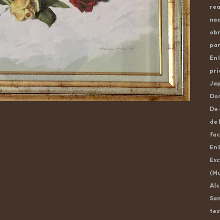
rea
nac
obr
par
En 
pri
Jap
Dom
De 
de 
fac
En 
Exc
(Mu
Alc
San
tex