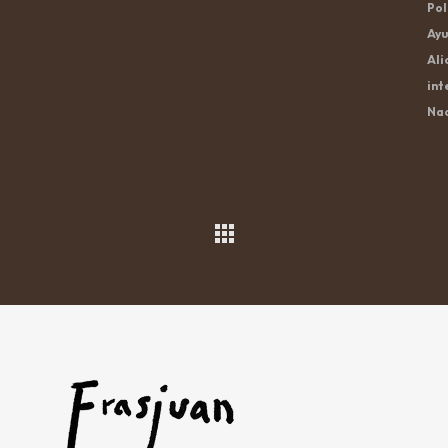
Pol
Ayu
Ali
int
Nac